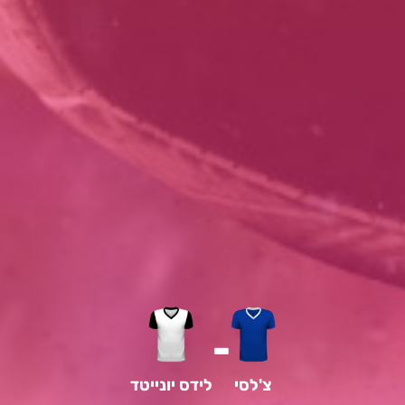
-
צ'לסי
לידס יונייטד