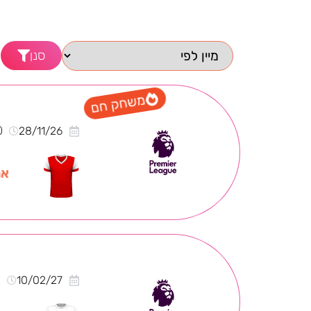
סנן
משחק חם
0
28/11/26
אר
0
10/02/27