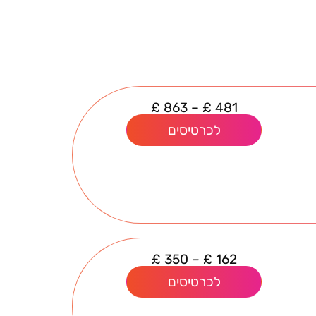
£
863
–
£
481
לכרטיסים
£
350
–
£
162
לכרטיסים