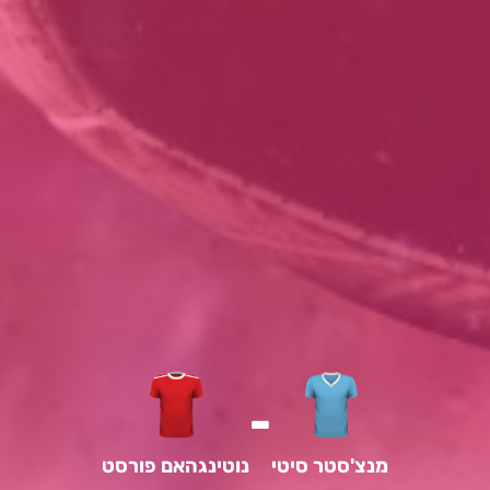
-
מנצ'סטר סיטי
נוטינגהאם פורסט