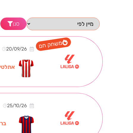
סנן
משחק חם
20/09/26
אתלטיק
0
25/10/26
ברצ