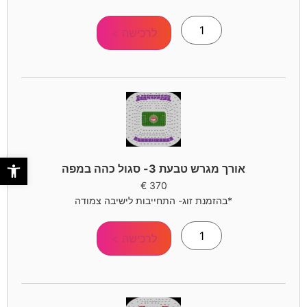
לרכישה >
פתח סר
אורך מגרש טבעת 3- סגול כהה במפה
€
370
*בהזמנת זוג- התחייבות לישיבה צמודה
לרכישה >