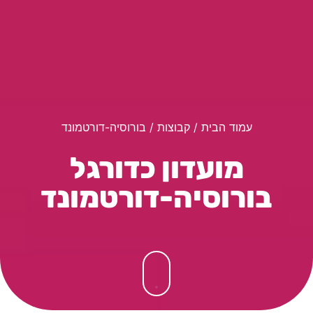
עמוד הבית
/ קבוצות / בורוסיה-דורטמונד
מועדון כדורגל
בורוסיה-דורטמונד