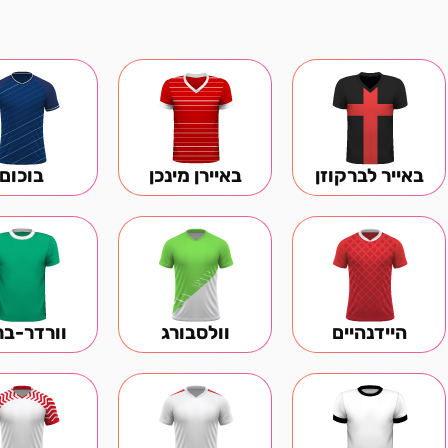
באייר לברקוזן
באיירן מינכן
בוכום
היידנהיים
וולסבורג
וורדר-בר