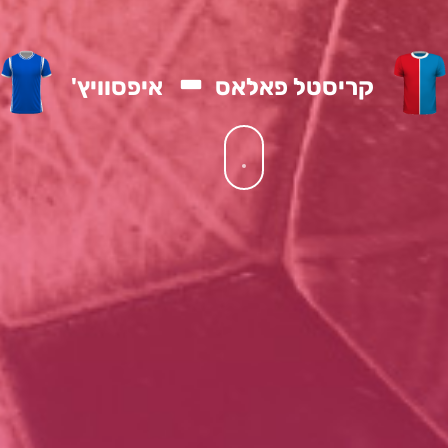
-
קריסטל פאלאס
איפסוויץ'