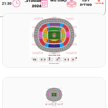
ליגה
קאמפ נואו
אוגוסט 31,
21:30
ספרדית
2026