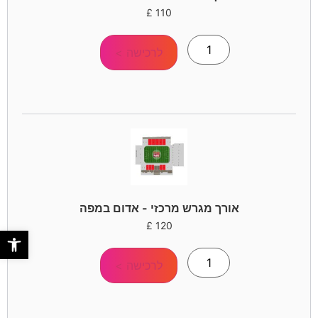
£
110
לרכישה >
אורך מגרש מרכזי - אדום במפה
£
120
פתח סר
לרכישה >