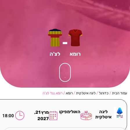
-
רומא
לצ'ה
עמוד הבית
/
כדורגל
/
ליגה איטלקית
/
רומא
/ רומא נגד לצ'ה
ליגה
האולימפיקו
מרץ 21,
18:00
איטלקית
2027