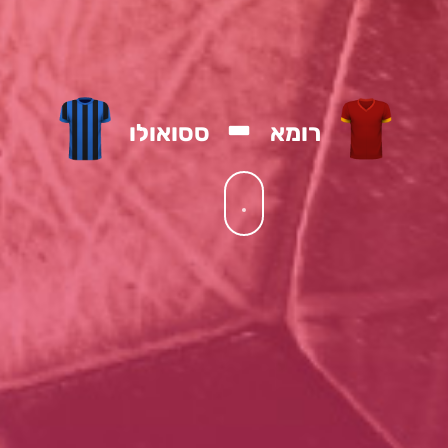
-
רומא
ססואולו