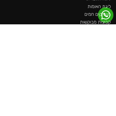
ליגת האומות
משחקים חמים
קבוצות מבוקשות
שאלות חשובות
צור קשר
בלוג
כתבה בגלובס
דברו איתנו
אימייל:
support@ticket-teams.com
טלפון: 055-985-9519
כתובת: משמרת, דרך הבארות
הרשמו לניוזלטר שלנו
ותקבלו עדכונים על כל המשחקים, החבילות
והאירועים הכי חמים שיש!