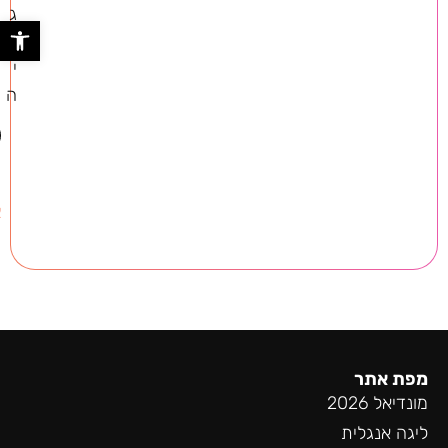
ג
פתח סר
ל
י
ה
ס
א
מפת אתר
מונדיאל 2026
ליגה אנגלית