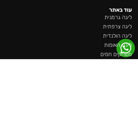
עוד באתר
ליגה גרמנית
ליגה צרפתית
ליגה הולנדית
ליגת האומות
משחקים חמים
קבוצות מבוקשות
שאלות חשובות
צור קשר
בלוג
כתבה בגלובס
דברו איתנו
אימייל:
support@ticket-teams.com
טלפון: 055-985-9519