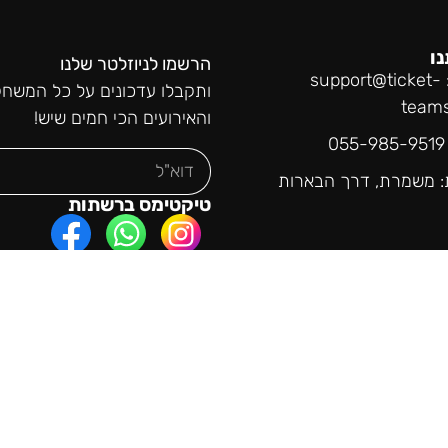
נו
הרשמו לניוזלטר שלנו
support@ticket-
ותקבלו עדכונים על כל המשחק
team
והאירועים הכי חמים שיש!
0
: משמרת, דרך הבארות
טיקטימס ברשתות