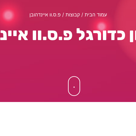
עמוד הבית
/ קבוצות / פ.ס.וו איינדהובן
 כדורגל פ.ס.וו איינ