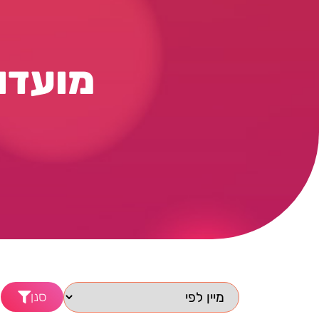
מועדון
סנן