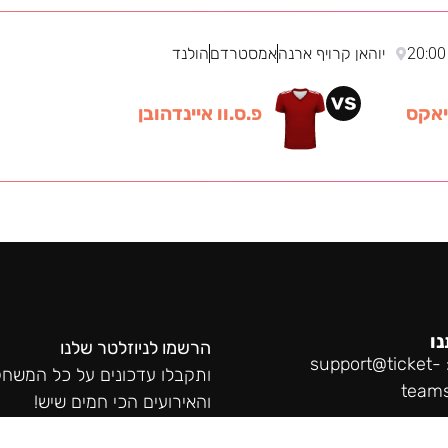
20:00
יוהאן קרויף ארנה
אמסטרדם
הולנד
יאקס
פ.ס.וו איינדהובן
נו
הרשמו לניוזלטר שלנו
support@ticket-
ותקבלו עדכונים על כל המשחק
team
והאירועים הכי חמים שיש!
0