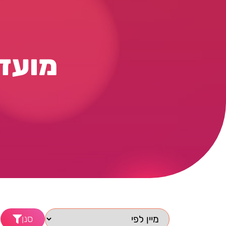
מועדו
סנן