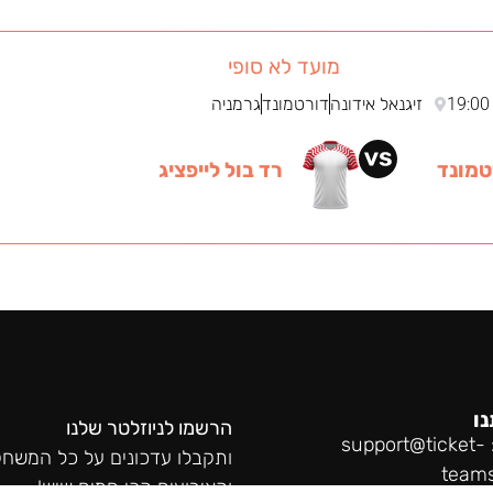
מועד לא סופי
19:00
זיגנאל אידונה
דורטמונד
גרמניה
טמונד
רד בול לייפציג
נו
הרשמו לניוזלטר שלנו
support@ticket-
ותקבלו עדכונים על כל המשחק
team
והאירועים הכי חמים שיש!