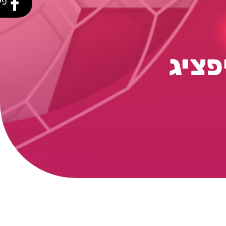
פי
פציג