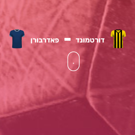
-
דורטמונד
פאדרבורן