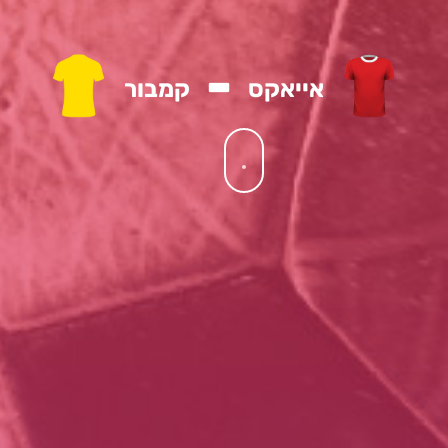
-
אייאקס
קמבור