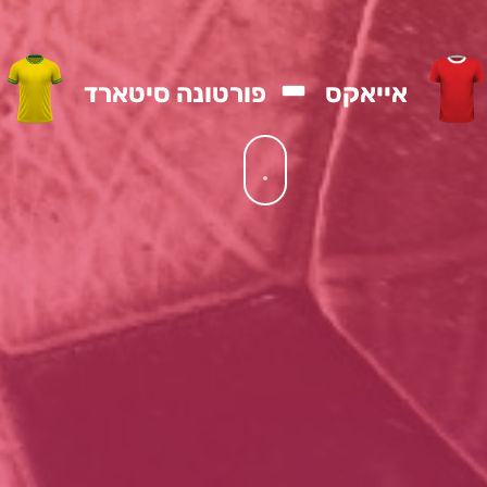
-
אייאקס
פורטונה סיטארד