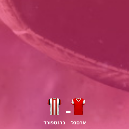
-
ארסנל
ברנטפורד