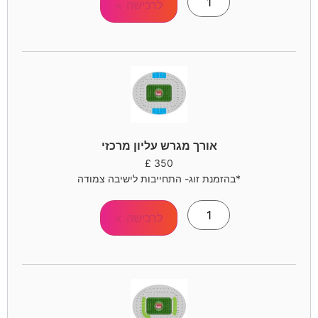
לרכישה >
אורך מגרש עליון מרכזי
£
350
*בהזמנת זוג- התחייבות לישיבה צמודה
לרכישה >