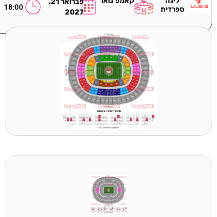
ליגה
קאמפ נואו
פברואר 21,
18:00
ספרדית
2027