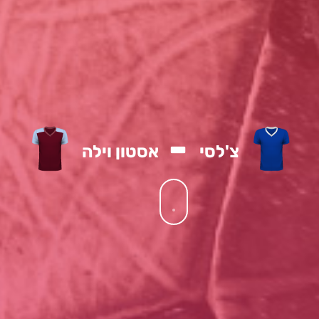
-
צ'לסי
אסטון וילה