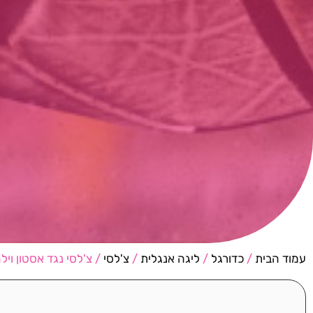
עמוד הבית
/
כדורגל
/
ליגה אנגלית
/
צ'לסי
/ צ'לסי נגד אסטון ויל