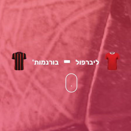
-
ליברפול
בורנמות'