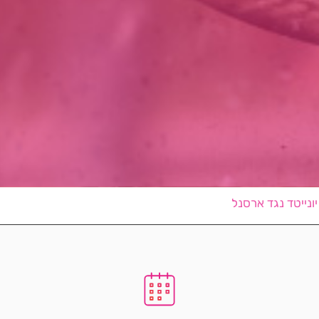
ונייטד נגד ארסנל