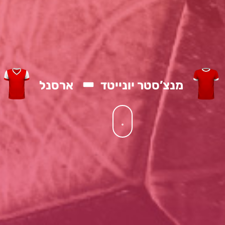
-
מנצ’סטר יונייטד
ארסנל