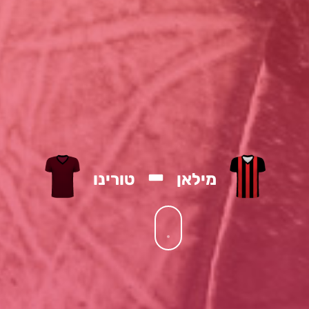
-
מילאן
טורינו