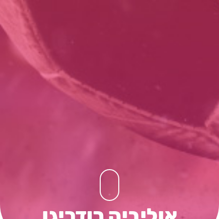
אוליביה רודריגו