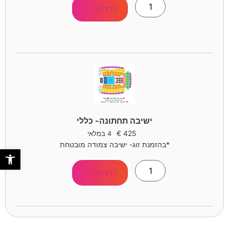
לרכישה >
ישיבה תחתונה- כללי
€
425
4 במלאי
*בהזמנת זוג- ישיבה צמודה מובטחת
פתח סר
לרכישה >