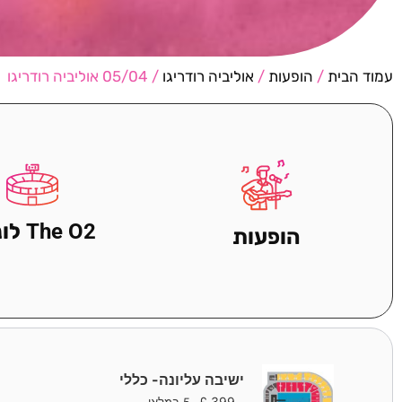
עמוד הבית
/
הופעות
/
אוליביה רודריגו
/ 05/04 אוליביה רודריגו
The O2 לונדון
הופעות
ישיבה עליונה- כללי
£
399