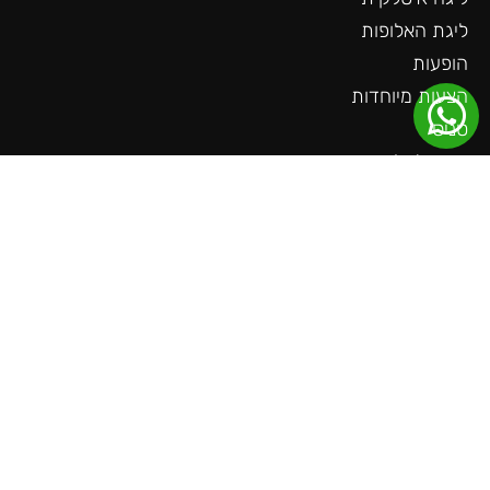
ליגת האלופות
הופעות
הצעות מיוחדות
טניס
פורמולה 1
קבוצות מבוקשות
שאלות חשובות
צור קשר
עוד באתר
ליגה גרמנית
ליגה צרפתית
ליגה הולנדית
ליגת האומות
משחקים חמים