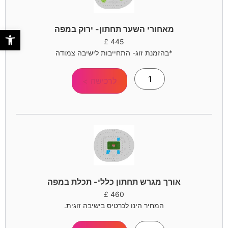
מאחורי השער תחתון- ירוק במפה
פתח סר
£
445
*בהזמנת זוג- התחייבות לישיבה צמודה
לרכישה >
אורך מגרש תחתון כללי- תכלת במפה
£
460
המחיר הינו לכרטיס בישיבה זוגית.