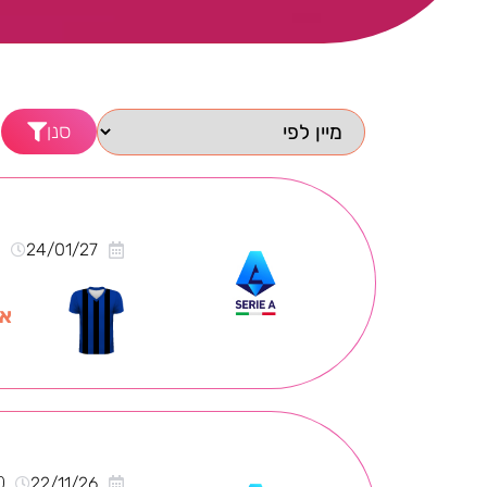
סנן
0
24/01/27
אי
0
22/11/26