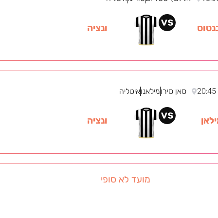
נטוס
ונציה
20:45
סאן סירו
מילאנו
איטליה
לאן
ונציה
מועד לא סופי
18:0
דייגו מראדונה
נאפולי
איטליה