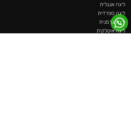
ליגה אנגלית
ליגה ספרדית
ליגה גרמנית
ליגה איטלקית
ליגת האלופות
הופעות
הצעות מיוחדות
טניס
פורמולה 1
קבוצות מבוקשות
שאלות חשובות
צור קשר
עוד באתר
ליגה גרמנית
ליגה צרפתית