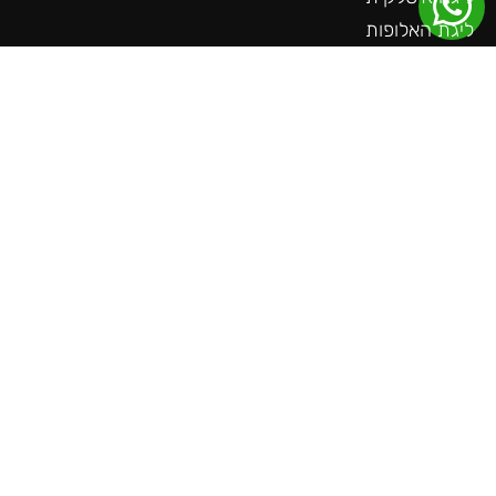
ליגת האלופות
הופעות
הצעות מיוחדות
טניס
פורמולה 1
קבוצות מבוקשות
שאלות חשובות
צור קשר
עוד באתר
ליגה גרמנית
ליגה צרפתית
ליגה הולנדית
ליגת האומות
משחקים חמים