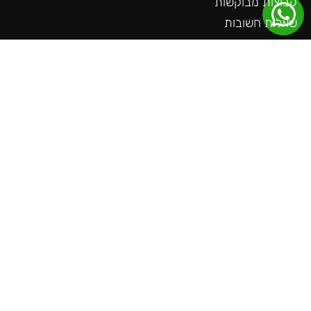
קבוצות מבוקשות
שאלות חשובות
צור קשר
בלוג
כתבה בגלובס
דברו איתנו
אימייל:
support@ticket-teams.com
טלפון: 055-985-9519
כתובת: משמרת, דרך הבארות
הרשמו לניוזלטר שלנו
ותקבלו עדכונים על כל המשחקים, החבילות
והאירועים הכי חמים שיש!
שליחה