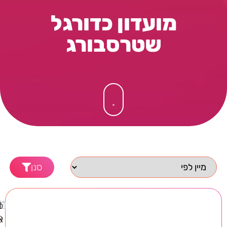
מועדון כדורגל
שטרסבורג
סנן
פ
1
א
8