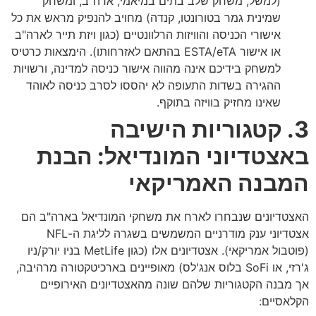
(למשל, משחק שלב בתים במיאמי, ארה"ב, ומשחק
שמינית גמר בטורונטו, קנדה) מחויב להנפיק מראש את כל
אישורי הכניסה והוויזות הרלוונטיים (כגון ויזת תייר לארה"ב
או אישור ESTA/eTA בהתאם לאזרחותו). הימצאות כרטיס
למשחק בידיכם אינה מהווה אישור כניסה למדינה, ורשויות
ההגירה בשדות התעופה לא יהססו לסרב כניסה לאוהד
שאינו מחזיק בוויזה בתוקף.
3. קטגוריות הישיבה
באצטדיוני המונדיאל: הבנת
המבנה האמריקאי
האצטדיונים שנבחרו לארח את משחקי המונדיאל בארה"ב הם
אצטדיוני ענק מודרניים המשמשים בשגרה לליגת ה-NFL
(פוטבול אמריקאי). אצטדיונים אלו (כגון MetLife בניו יורק/ניו
ג'רזי, או SoFi בלוס אנג'לס) מאופיינים בארכיטקטורה מרהיבה,
אך מבנה הקטגוריות שלהם שונה מהאצטדיונים האירופיים
הקלאסיים: