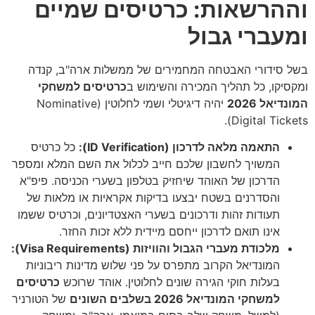
וההרשאות: כרטיסים שמיים
ומעברי גבול
בשל סידורי האבטחה המחמירים של ממשלות ארה"ב, קנדה
ומקסיקו, כל תהליך המכירה והשימוש ב
כרטיסים למשחקי
המונדיאל 2026
יהיה דיגיטלי ושמי לחלוטין (Nominative
Digital Tickets).
התאמה מלאה לדרכון (ID Verification):
כל כרטיס
המשויך לחשבון שלכם חייב לכלול את השם המלא ומספר
הדרכון של האוהד שיחזיק בטלפון בשערי הכניסה. פיפ"א
והסדרנים בשטח יבצעו בדיקות אקראיות או מלאות של
תעודות זהות ודרכונים בשערי האצטדיונים, וכרטיס ששמו
אינו תואם לדרכון ייחסם מיידית ללא זכות החזר.
מלכודת מעברי הגבול והוויזות (Visa Requirements):
המונדיאל הקרוב מתפרס על פני שלוש מדינות ריבוניות
בעלות חוקי הגירה שונים לחלוטין. אוהד שרוכש
כרטיסים
למשחקי המונדיאל 2026 בשלבים השונים
של הטורניר