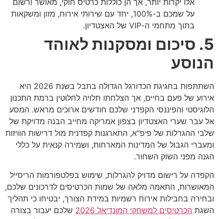
אלו יקרות יותר, אך הן כוללות כרטיס חוקי, מאושר ורשום
על שמכם ב-100%, יחד עם שירותי אירוח, מזון ומשקאות
בתוך מתחמי ה-VIP של האצטדיון.
5. סיכום ומסקנות לאוהד
הנוסע
השתתפות בחגיגת הכדורגל הגדולה בתבל בשנת 2026 היא
אירוע של פעם בחיים, אך הצלחתו תלויה לחלוטין ברמת התכנון
הלוגיסטי והפיננסי הקפדני שלכם חודשים ארוכים מראש. המסע
אל עבר שערי האצטדיון בצפון אמריקה מחייב הבנה מדויקת של
שלבי ההגרלות של פיפ"א, התארגנות קפדנית מול דרישות הוויזות
ומעברי הגבול של המדינות המארחות, ושמירה קנאית על כללי
הגנה מפני השוק השחור.
הקפדה על רישום מדויק להגרלות, שימוש בפלטפורמות הריסייל
המאושרות, התאמה מלאה של שמות הכרטיסים לדרכונים שלכם,
ובחירה בחבילות אירוח רשמיות במידת הצורך, יבטיחו כי תהליך
השגת
הכרטיסים למשחקי המונדיאל 2026
שלכם יעבור בצורה