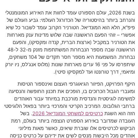
בשנת 2026, עולם הספורט עומד לחוות את האירוע המונומנטלי
והנרחב ביותר בהיסטוריה של הכדורגל העולמי: גביע העולם של
פיפ"א, הלא הוא המונדיאל. הטורניר הקרוב עומד לשבור כל שיא
אפשרי – זוהי הפעם הראשונה שבה שלוש מדינות ענק מארחות
את הטורניר במקביל (ארצות הברית, קנדה ומקסיקו), והפעם
הראשונה שבה מספר הנבחרות המשתתפות מזנק מ-32 ל-48
נבחרות. המשמעות היא מספר חסר תקדים של 104 משחקים,
שיתפרסו על פני 16 ערים מארחות שונות (מלוס אנג'לס, ניו יורק
ומיאמי, דרך טורונטו ועד למקסיקו סיטי).
היקף הפרויקט, הפיזור הגיאוגרפי העצום ואינספור הטיסות
ומעברי הגבול הכרוכים בו, הופכים את תכנון החופשה והנסיעה
למשימה לוגיסטית והנדסית מורכבת במיוחד עבור האוהדים
ברחבי הגלובוס. המרכיב הקריטי והמרכזי ביותר בפאזל הלוגיסטי
הזה הוא השגת
כרטיסים למשחקי המונדיאל 2026
. בשל
העובדה שמדובר באירוע הספורט הנצפה ביותר בעולם, רמת
הביקוש לכרטיסים אלו שוברת שיאים, כאשר מאות מיליוני
אוהדים מכל היבשות מנסים לשים את ידיהם על כרטיס כניסה