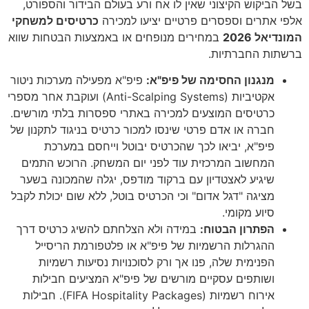
בשל הביקוש הקיצוני שאין לו אח ורע בעולם הבידור והספורט,
אלפי אתרים וספסרים פרטיים יציעו למכירה
כרטיסים למשחקי
המונדיאל 2026
במחירים מנופחים או באמצעות הבטחות שווא
ברשתות החברתיות.
מנגנון החסימה של פיפ"א:
פיפ"א מפעילה מערכות ניטור
אקטיביות (Anti-Scalping Systems) ועוקבת אחר מספרי
כרטיסים המוצעים למכירה באתרי ספסרות בלתי מורשים.
חברה או אדם פרטי שינסו למכור כרטיס בניגוד לתקנון של
פיפ"א, יביאו לכך שהכרטיס יבוטל וייחסם במערכת
המחשוב המרכזית עוד לפני יום המשחק. הרוכש התמים
שיגיע לאצטדיון עם ברקוד מודפס, יגלה שהמכונה בשער
מציגה "דגל אדום" וכי הכרטיס בוטל, ללא שום יכולת לקבל
סיוע מקומי.
הפתרון הבטוח:
במידה ולא הצלחתם להשיג כרטיס דרך
ההגרלות הרשמיות של פיפ"א או פלטפורמת הריסייל
הפנימית שלה, פנו אך ורק לסוכנויות נסיעות רשמיות
ושותפים עסקיים מורשים של פיפ"א המציעים חבילות
אירוח רשמיות (FIFA Hospitality Packages). חבילות