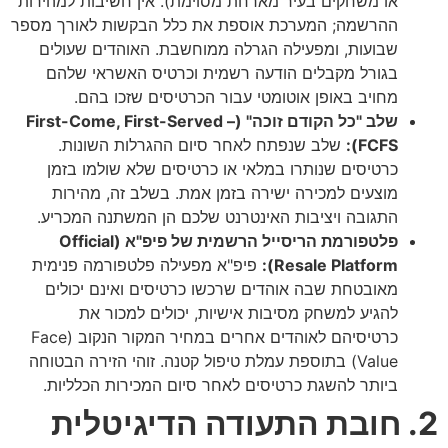
או משחקים בעיר מארחת מסוימת). אין חשיבות למהירות
ההרשמה; המערכת אוספת את כלל הבקשות לאורך מספר
שבועות, ומפעילה הגרלה ממוחשבת. האוהדים שעולים
בגורל מקבלים הודעה רשמית וכרטיס האשראי שלהם
מחויב באופן אוטומטי עבור הכרטיסים שזכו בהם.
שלב "כל הקודם זוכה" (First-Come, First-Served –
FCFS):
שלב שנפתח לאחר סיום ההגרלות השונות.
כרטיסים שנותרו במלאי או כרטיסים שלא שולמו בזמן
מוצעים למכירה ישירה בזמן אמת. בשלב זה, מהירות
התגובה ויציבות האינטרנט שלכם הן המשתנה המכריע.
פלטפורמת הריסייל הרשמית של פיפ"א (Official
Resale Platform):
פיפ"א מפעילה פלטפורמה פנימית
מאובטחת שבה אוהדים שרכשו כרטיסים ואינם יכולים
להגיע למשחק מסיבות אישיות, יכולים למכור את
כרטיסיהם לאוהדים אחרים במחיר המקור הנקוב (Face
Value) בתוספת עמלת טיפול קטנה. זוהי הזירה הבטוחה
ביותר להשגת כרטיסים לאחר סיום המכירות הכלליות.
2. חובת התעודה הדיגיטלית