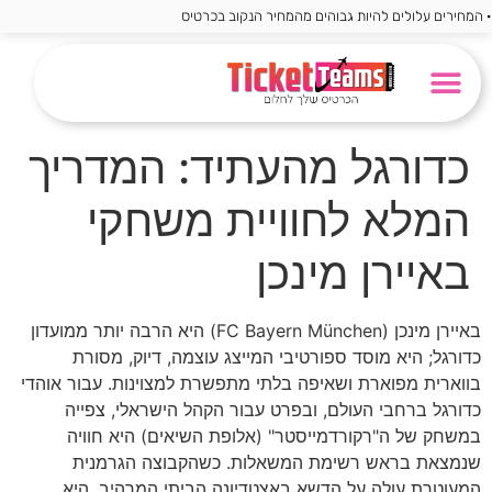
ם עלולים להיות גבוהים מהמחיר הנקוב בכרטיס
פורמולה 1
מונדיאל 2026
ליגה אנגלית
ליגה גרמנית
שאלות חשובות
הצעות מיוחדות
ליגה ספרדית
ליגת האלופות
ליגה איטלקית
קבוצות מבוקשות
כדורגל מהעתיד: המדריך
המלא לחוויית משחקי
באיירן מינכן
באיירן מינכן (FC Bayern München) היא הרבה יותר ממועדון
כדורגל; היא מוסד ספורטיבי המייצג עוצמה, דיוק, מסורת
בווארית מפוארת ושאיפה בלתי מתפשרת למצוינות. עבור אוהדי
כדורגל ברחבי העולם, ובפרט עבור הקהל הישראלי, צפייה
במשחק של ה"רקורדמייסטר" (אלופת השיאים) היא חוויה
שנמצאת בראש רשימת המשאלות. כשהקבוצה הגרמנית
המעוטרת עולה על הדשא באצטדיונה הביתי המרהיב, היא