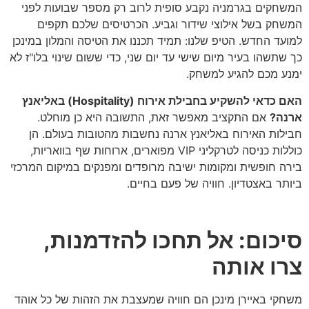
המשחקים בגרמניה נקבע סופית לרוב רק מספר שבועות לפני
המשחק בשל אילוצי שידור וגביע. הכרטיסים שלכם תקפים
למועד החדש. הטיפ שלנו: תמיד תכננו את הטיסה והמלון במינכן
כך שתשהו בעיר מיום שישי עד יום שני, כדי ששום שינוי בלו"ז לא
ימנע מכם להגיע למשחק.
האם כדאי להשקיע בחבילת אירוח (Hospitality) באליאנץ
ארנה?
אם התקציב מאפשר זאת, התשובה היא כן מוחלט.
חבילות האירוח באליאנץ ארנה נחשבות מהטובות בעולם. הן
כוללות כניסה לטרקליני VIP מפוארים, ארוחות שף בוואריות,
בירה חופשית ומקומות ישיבה מרופדים ומפנקים במיקום המרכזי
ביותר באצטדיון. חוויה של פעם בחיים.
סיכום: אל תחכו להזדמנות,
צרו אותה
משחקי באיירן מינכן הם חוויה שמעצבת את הזהות של כל אוהד