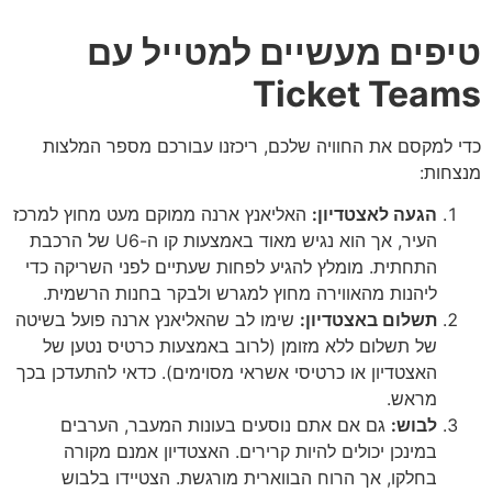
טיפים מעשיים למטייל עם
Ticket Teams
כדי למקסם את החוויה שלכם, ריכזנו עבורכם מספר המלצות
מנצחות:
הגעה לאצטדיון:
האליאנץ ארנה ממוקם מעט מחוץ למרכז
העיר, אך הוא נגיש מאוד באמצעות קו ה-U6 של הרכבת
התחתית. מומלץ להגיע לפחות שעתיים לפני השריקה כדי
ליהנות מהאווירה מחוץ למגרש ולבקר בחנות הרשמית.
תשלום באצטדיון:
שימו לב שהאליאנץ ארנה פועל בשיטה
של תשלום ללא מזומן (לרוב באמצעות כרטיס נטען של
האצטדיון או כרטיסי אשראי מסוימים). כדאי להתעדכן בכך
מראש.
לבוש:
גם אם אתם נוסעים בעונות המעבר, הערבים
במינכן יכולים להיות קרירים. האצטדיון אמנם מקורה
בחלקו, אך הרוח הבווארית מורגשת. הצטיידו בלבוש