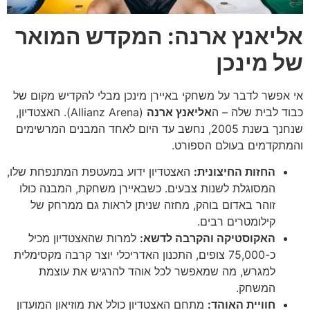
אליאנץ ארנה: המקדש המואר
של מינכן
אי אפשר לדבר על משחקי באיירן מינכן מבלי להקדיש מקום של
כבוד לבית שלה – ה
אליאנץ ארנה
(Allianz Arena). האצטדיון,
שנחנך בשנת 2005, נחשב עד היום לאחד המבנים המרשימים
והמתקדמים בעולם הספורט.
החזות החיצונית:
האצטדיון ידוע במעטפת המתנפחת שלו,
המסוגלת לשנות צבעים. כשבאיירן משחקת, המבנה כולו
זוהר באדום בוהק, מחזה שניתן לראות גם ממרחק של
קילומטרים רבים.
האקוסטיקה והקרבה לדשא:
למרות שהאצטדיון מכיל
כ-75,000 צופים, התכנון האדריכלי יוצר קרבה מקסימלית
למגרש, מה שמאפשר לכל אוהד להרגיש את עוצמת
המשחק.
חוויית האוהד:
מתחם האצטדיון כולל את מוזיאון המועדון