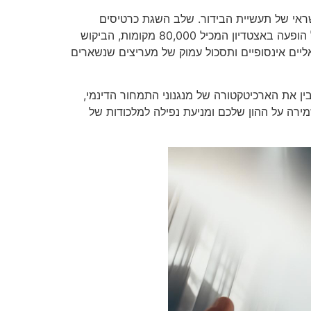
ראי של תעשיית הבידור. שלב השגת כרטיסים
להופעות נחשב לאחד האתגרים הבירוקרטיים והתחרותיים ביותר עבור הצרכן המודרני. כאשר להקה פופולרית מכריזה על הופעה באצטדיון המכיל 80,000 מקומות, הביקוש
ואליים אינסופיים ותסכול עמוק של מעריצים שנשארים
ין את הארכיטקטורה של מנגנוני התמחור הדינמי,
רה על ההון שלכם ומניעת נפילה למלכודות של