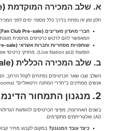
א. שלב המכירה המוקדמת (Pre-sale)
חלון זמן זה נפתח בדרך כלל מספר ימים לפני המכיר
חברי מועדון מעריצים (Fan Club Pre-sale):
המאפשר להם לרכוש כרטיסים מחסנית מוגנת
שותפויות מסחריות וחברות אשראי (Credit Card Pre-sale):
הופעות (כגון Live Nation). מחזיקי כרטיסי אשראי מסוימים (כרטיסי פרימיום) נהנים מגישה בלעדית
ב. שלב המכירה הכללית (General Sale)
אנשים ממתינים ב"חדרי המתנה וירטואליים" (Virtual Waiting Rooms) מבוססי אלגוריתמים המקצים תור אקראי לכל משתמש.
2. מנגנון התמחור הדינמי (Dynamic Pricing): המלכודת הכלכלית
בשנים האחרונות, מפיצי הכרטיסים להופעות הגדולות
(AI) ואלגוריתמים מתקדמים.
כיצד עובד המנגנון?