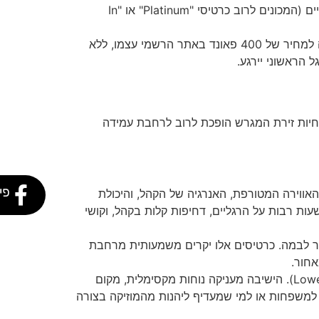
ככל שיותר אנשים מנסים לרכוש כרטיסים באותה השנייה, האלגוריתם מעלה אוטומטית את מחיר הכרטיסים הרשמיים (המכונים לרוב כרטיסי "Platinum" או "In
מעריצים רבים מגלים כי כרטיס שהתחיל את היום במחיר של 80 פאונד, זינק בתוך שעה למחיר של 400 פאונד באתר הרשמי עצמו, ללא
 הראשוני יירגע.
 חיות זירת המגרש הופכת לרוב לרחבת עמידה
פי
אווירה המטורפת, האנרגיה של הקהל, והיכולת
ת רבות על הרגליים, דחיפות קלות בקהל, וקושי
 לבמה. כרטיסים אלו יקרים משמעותית מרחבת
אחור.
מקומות ישיבה מוגדרים בטבעות האצטדיון (Lower, Middle, Upper Tiers). הישיבה מעניקה נוחות מקסימלית, מקום
 למשפחות או למי שמעדיף ליהנות מהמוזיקה בצורה