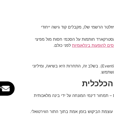
לטר הרשמי שלו, מקבלים קוד גישה ייחודי
מאסטרקארד חותמות על הסכמי חסות מול מפיצי
ים להופעות בינלאומיות
לפני כולם.
השלב שבו שאר הכרטיסים נפתחים לקהל הרחב. המכירה מבוצעת דרך אתרי הענק הרשמיים (כמו Ticketmaster או Eventim). בשלב זה, התחרות היא בשיאה, ומיליוני
א
– תמחור דינמי המונחה על ידי בינה מלאכותית
ס ישיבה), המערכת מזהה את עוצמת הביקוש בזמן אמת בתוך התור הווירטואלי.