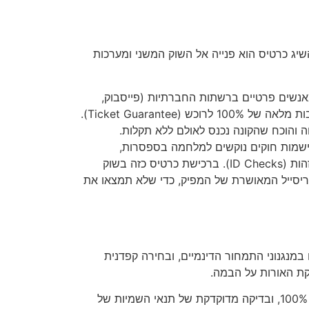
לד אאוט" (Sold Out), הסיכוי היחיד של המעריץ להשיג כרטיס הוא פנייה אל השוק המשני ומערכות
אנשים פרטיים ברשתות החברתיות (פייסבוק,
אינסטגרם) או מאתרים קיקיוניים ללא אבא ואמא. עבדו אך ורק עם פלטפורמות בינלאומיות מבוססות המציעות ערבות מלאה של 100% לרוכש (Ticket Guarantee).
והוכח שהקונה נכנס לאולם ללא תקלות.
מיישמות חוקים נוקשים למלחמה בספסרות,
במסגרתם השם של הרוכש המקורי מודפס על גבי הכרטיס הדיגיטלי, והסדרנים בשערים מבצעים בדיקות תעודות זהות (ID Checks). ברכישת כרטיס כזה בשוק
Name Chan) או העברה רשמית דרך מערכת הריסייל המאושרת של המפיק, כדי שלא תמצאו את
מנגנוני התמחור הדינמיים, ובחירה קפדנית
ת האורות על הבמה.
התארגנות מוקדמת מול מועדוני מעריצים, שימוש מושכל בחברות אשראי ובפלטפורמות ריסייל בעלות ערבות קשיחה של 100%, ובדיקה מדוקדקת של תנאי השמיות של