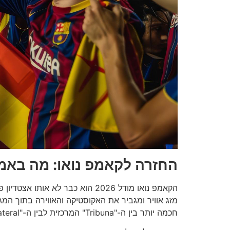
החזרה לקאמפ נואו: מה באמ
הקאמפ נואו מודל 2026 הוא כבר
מזג אוויר ומגביר את האקוסטיקה והאווירה בתוך המ
חכמה יותר בין ה-"Tribuna" המרכזית לבין ה-"Lateral" שממול, כאשר היציעים שמאחורי השערים (Gol) מציעים את החוויה הקהילתית והרועשת ביותר.