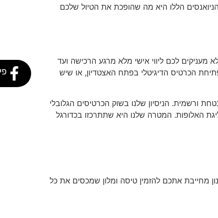
זר. הבנת הניואנסים הללו היא מה שהופכת את הטיול שלכם
מעניקים לכם ליווי אישי מלא מרגע הרכישה ועד
פי
 הוא הזמינות בעברית 24/7; אם נתקלתם בקושי טכני בפתיחת הכרטיס הדיגיטלי בפתח האצטדיון, או שיש
חת ורשמית. הניסיון שלנו בשוק הכרטיסים הגלובלי
גת האלופות. המטרה שלנו היא שתתרכזו בכדורגל
 המשחק. לכן, מומחיות התכנון מחייבת אתכם להזמין טיסה ומלון שמכסים את כל