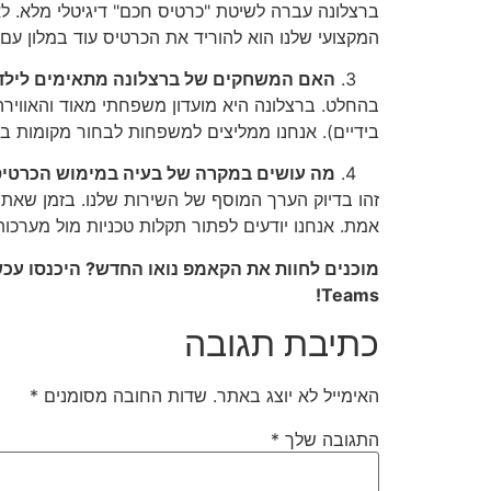
המקצועי שלנו הוא להוריד את הכרטיס עוד במלון עם חיבור Wi-Fi יציב, ולא להסתמך על רשת האינטרנט הסלולרית באזור האצטדיון שנוטה ל
האם המשחקים של ברצלונה מתאימים לילד
בהחלט. ברצלונה היא מועדון משפחתי מאוד והאווירה 
בידיים). אנחנו ממליצים למשפחות לבחור מקומות ביציעי ה-Lateral, המציעים גישה נוחה יותר וזווית ראייה
מה עושים במקרה של בעיה במימוש הכרטיס
אמת. אנחנו יודעים לפתור תקלות טכניות מול מערכו
Teams!
כתיבת תגובה
האימייל לא יוצג באתר.
שדות החובה מסומנים
*
התגובה שלך
*