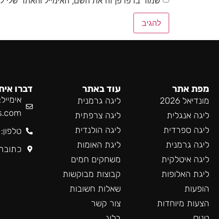
שמור בדפדפן זה את השם, האימייל והאתר שלי ל
מפת אתר
עוד באתר
דברו אית
אימייל:
מונדיאל 2026
ליגה גרמנית
s.com
ליגה אנגלית
ליגה צרפתית
ליגה ספרדית
ליגה הולנדית
טלפון: 55-985-9519
ליגה גרמנית
ליגת האומות
כתובת
ליגה איטלקית
משחקים חמים
ליגת האלופות
קבוצות מבוקשות
הופעות
שאלות חשובות
הצעות מיוחדות
צור קשר
טניס
בלוג