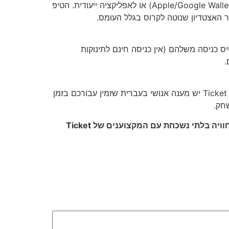
ברצלונה עברה לשיטת "כרטיס חכם" דיגיטלי מלא. לאחר הרכישה דרכנו, תקבלו לינק להורדת הכרטיס לארנק הדיגיטלי (Apple/Google Wallet) או לאפליקציה ייעודית. הטיפ
יס כניסה משלהם (אין כניסה חינם לתינוקות
זהו בדיוק הערך המוסף של השירות שלנו. בזמן שאתרים בינלאומיים יפנו אתכם למוקד הודעות אוטומטי, אצלנו ב-Ticket Teams יש מענה אנושי בעברית שזמין עבורכם בזמן
חק.
מוכנים לחוות את הקאמפ נואו החדש? היכנסו עכשיו לבחור את המשחק הבא שלכם בברצלונה והבטיחו לעצמכם חוויה בלתי נשכחת עם המקצוענים של Ticket