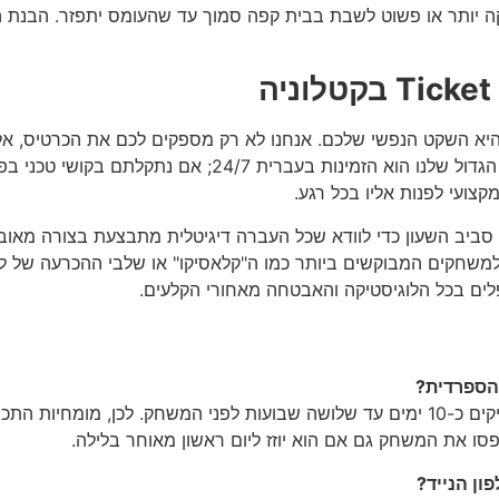
ל כ-15-20 דקות לתחנה רחוקה יותר או פשוט לשבת בבית קפה סמוך עד שהעומס יתפ
היא השקט הנפשי שלכם. אנחנו לא רק מספקים לכם את הכרטיס, אלא 
שאתם מתיישבים בכיסא שלכם בקאמפ נואו. היתרון הגדול שלנו
צועי לפנות אליו בכל רגע.
סביב השעון כדי לוודא שכל העברה דיגיטלית מתבצעת בצורה מאובט
למשחקים המבוקשים ביותר כמו ה"קלאסיקו" או שלבי ההכרעה של לי
לים בכל הלוגיסטיקה והאבטחה מאחורי הקלעים.
הספרדית?
הליגה הספרדית נוהגת לקבוע את השעה והיום המדויקים כ-10 ימים עד שלושה שבועות לפני
ו את המשחק גם אם הוא יוזז ליום ראשון מאוחר בלילה.
ון הנייד?