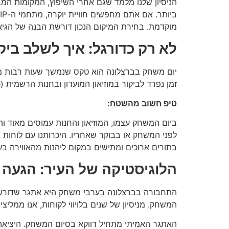
מוקדמת. בחירת המיקום הנכון דורשת הבנה של הגיא
לא רק כדורגל: איך לשלב ביק
זמן נפרד לביקור במוזיאון המועדון ובחנות הרשמית (Barça Store). המוזיאון החדש הוא פלא טכנולוגי המשלב הקרנות ב-360 מעלות ומוצגים היסטוריים אינטראקטיביים.
טיפ חשוב מהשטח:
ביום המשחק עצמו, המוזיאון והחנות עמוסים מאוד ו
לפני המשחק או בבוקר שאחריו. היכרותנו עם לוחות 
בתורים ארוכים ומתישים במקום ליהנות מהאווירה בעי
הלוגיסטיקה של העיר: הגעה
המשחק. מניסיון של שנים בלויווי לקוחות, אנו ממליצים 