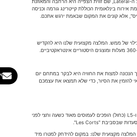
הניסיון שלנו מלמד שגם אחרי השיפוץ, המקומות המבוקשים ביותר הם אלו שנמצאים בטבעת השנייה (Second Tier) של ה-Lateral, שם זווית הצפייה היא הרחבה והמאוזנת
ותית ומציעים כיום רמת אירוח בינלאומית הכוללת קייטרינג גורמה וכניסה
טיס", אלא קונים את המקום שבאמת ירגש אתכם.
טדיון החדש הפך למרכז בילוי של ממש. המלצה מקצועית שלנו היא להקדיש
ך הנכונה למצות את החוויה היא לבקר במתחם יום
א
אי להזמין את הסיור, כדי שלא תמצאו את עצמכם
התחבורה בברצלונה בערבי משחק היא אתגר שדורש תכנון מקצועי. המטרו הוא הדרך היעילה ביותר, אך קווים L3 (ירוק) ו-L5 (כחול) הופכים לעמוסים מאוד כשעה וחצי לפני
סביבת "Les Corts".
 אחת יוצרת פקקים בפתחי התחנות. המלצה מקצועית שלנו: במקום להידחק למטרו מיד