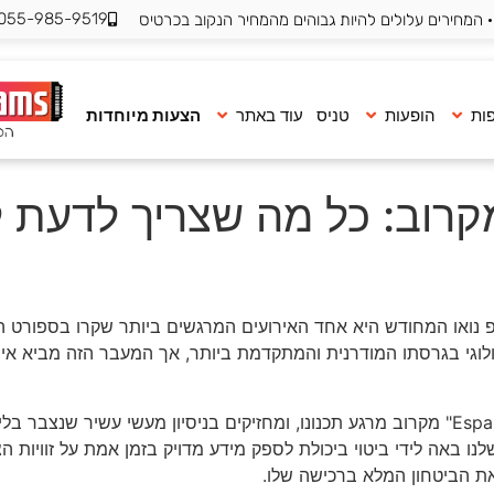
055-985-9519
 המחירים עלולים להיות גבוהים מהמחיר הנקוב בכרטיס
ות
הופעות
טניס
עוד באתר
הצעות מיוחדות
רוב: כל מה שצריך לדעת ל
נואו המחודש היא אחד האירועים המרגשים ביותר שקרו בספורט הע
וגי בגרסתו המודרנית והמתקדמת ביותר, אך המעבר הזה מביא איתו 
ב-Ticket Teams אנו מלווים את פרויקט ה-"Espai Barça" מקרוב מרגע תכנונו, ומחזיקים בניסי
נו באה לידי ביטוי ביכולת לספק מידע מדויק בזמן אמת על זוויות 
את הביטחון המלא ברכישה שלו.