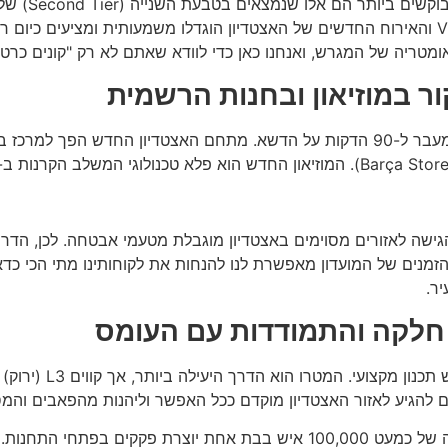
ביותר. אם אתם מחפשים חוויית יוקרה, מתחמי ה-VIP והאירוח החדשים של האצטדיון הוגדלו משמע
ומטריה של המגרש, ואנחנו כאן כדי לוודא שאתם לא רק "קונים כר
ור במוזיאון ובחנות הרשמית
יום משחק בברצלונה הוא טקס שנמשך שעות רבות מעבר ל-90 הדקות על הדשא. מתחם האצ
הגישה לאזורים מסוימים באצטדיון מוגבלת מטעמי אבטחה. לכן, הדר
הזמנים של המועדון מאפשרת לנו להנחות את לקוחותינו מתי הכי כד
ר.
 חלקה והתמודדות עם העומס
להגיע לאזור האצטדיון מוקדם ככל האפשר וליהנות מהפאבים והמסעדות שב
האתגר האמיתי מתחיל דווקא בסיום המשחק. היציאה של כמעט 100,000 איש בבת