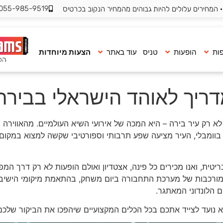
055-985-9519
 המחירים עלולים להיות גבוהים מהמחיר הנקוב בכרטיס
ות
הופעות
טניס
עוד באתר
הצעות מיוחדות
דריך לאוהד הישראלי בבירת
א לא רק עיר בירה – היא המכה של אירועי השיא העולמיים. מהאוויר
ד ללילות הבלתי נשכחים ב-O2 ארנה או בוומבלי, העיר מציעה שפע תרבותי וספורטיבי שקש
ר בבירה הבריטית, ואנו מכירים כל פינה, אצטדיון ואולם הופעות לא רק דר
המורכבות של מערכת התחבורה ביום משחק, בהתאמת מיקומי הישיבה 
ם הלונדוני המאתגר.
נועד לצייד אתכם בכל הכלים המקצועיים שיהפכו את הביקור שלכם ב