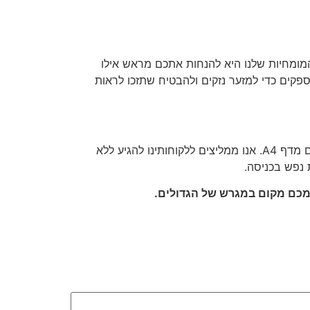
המומחיות שלנו היא להנחות אתכם מראש אילו
 הספקים כדי למזער נזקים ולהבטיח שתזכו לראות
בלונדון מדיניות האבטחה מחמירה מאוד. ברוב האצטדיונים (כמו טוטנהאם או וומבלי) חל איסור על הכנסת תיקים הגדולים מדף A4. אנו ממליצים ללקוחותינו להגיע ללא
 נפש בכניסה.
צמכם מקום במגרש של הגדולים.