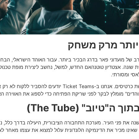
 יותר מרק משחק
 של מועדוני פאר בדרג הבכיר ביותר. עבור האוהד הישראלי, הבחי
תית שונה. אצטדיון טוטנהאם החדש, למשל, נחשב ליצירת מופת טכנ
אסי ומסורתי.
הבנה מקצועית של ההבדלים הללו קריטית בעת רכישת כרטיסים. א
 אוהדים" מומלץ לבקר לפני שריקת הפתיחה כדי לספוג את האווירה הא
"טיוב" (The Tube)
 משנה את פני העיר. מערכת התחבורה הציבורית, היעילה בדרך כלל,
 שאינו מכיר את הדינמיקה הלונדונית עלול למצוא את עצמו מאחר לא