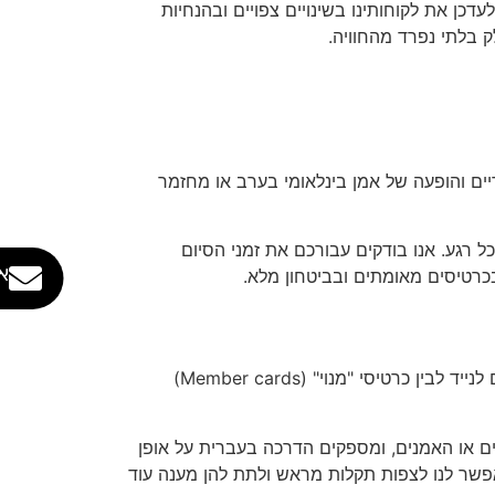
 את ההגעה לאזור האצטדיון לפחות בשעתיים. ב-Ticket Teams אנו מקפידים לעדכן את לקוחותינו בשינויים צפויים ובהנחיות
יים והופעה של אמן בינלאומי בערב או מחזמר
ל רגע. אנו בודקים עבורכם את זמני הסיום
א
כרטיסים מאומתים ובביטחון מלא.
שוק הכרטיסים בלונדון נחשב למפוקח מאוד, אך גם למורכב. ישנם הבדלים משמעותיים בין כרטיסים דיגיטליים המועברים לנייד לבין כרטיסי "מנוי" (Member cards)
ועדונים או האמנים, ומספקים הדרכה בעברית על אופן
אפשר לנו לצפות תקלות מראש ולתת להן מענה עוד