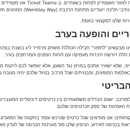
המלצת המומחים שלנו היא תמיד להקדים
ת הרכבת (Wembley Way) המהווים חלק בלתי נפרד מהחוויה.
ות שלנו למקצועי באמת.
ריים והופעה בערב
ותינו מבקשים "לתפור" חבילה הכוללת משחק פרמייר ליג בשבת בצהר
ם הללו דורשת היכרות מעמיקה עם לוחות הזמנים והמרחקים בעיר.
יוני, שלא ישאיר אתכם במרוץ נגד השעון, אלא יאפשר לכם ליהנות מכ
למות המופעים, ומבטיחים שכל מרכיב בטיול שלכם יהיה מגובה ב
בריטי
דת האמינות של ספק הכרטיסים שלכם.
מלאה מול לקוחותינו: אנו מוודאים שכל כרטיס שנרכש עומד בתקנות של המ
ות בכניסה לאירוע. הניסיון שלנו מול מערכות הכניסה של לונדון מ