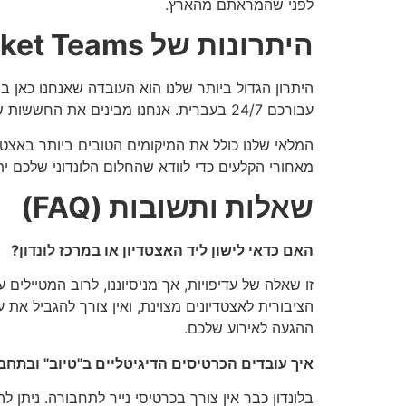
לפני שהמראתם מהארץ.
היתרונות של Ticket Teams בלונדון: שירות ישראלי בלב הממלכה
היתרון הגדול ביותר שלנו הוא העובדה שאנחנו כאן 
עבורכם 24/7 בעברית. אנחנו מבינים את החששות של המטייל הישראלי בלונדון – מהשפה ועד לטכנולוגיה – ומעניקים ליווי אישי הכולל מענה לכל שאלה בזמן אמת.
מאחורי הקלעים כדי לוודא שהחלום הלונדוני שלכם י
שאלות ותשובות (FAQ)
האם כדאי לישון ליד האצטדיון או במרכז לונדון?
זו שאלה של עדיפויות, אך מניסיוננו, לרוב המטיילים
הציבורית לאצטדיונים מצוינת, ואין צורך להגביל את
ההגעה לאירוע שלכם.
איך עובדים הכרטיסים הדיגיטליים ב"טיוב" ובתחב