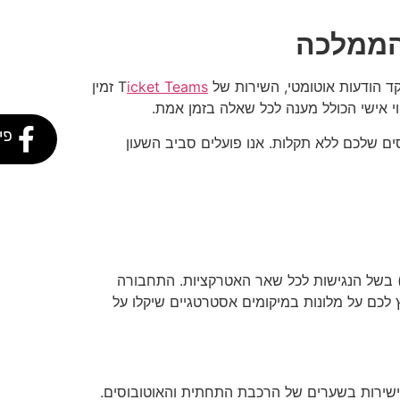
 הודעות אוטומטי, השירות של T
icket Teams
זמין
פי
לונדוניים, ואנו מתחייבים ל-100% אחריות ולאספקת הכרטיסים שלכם ללא תקלות. אנו פועלים סביב השעון
טון) בשל הנגישות לכל שאר האטרקציות. התחבורה
 לכם על מלונות במיקומים אסטרטגיים שיקלו על
נדון כבר אין צורך בכרטיסי נייר לתחבורה. ניתן להשתמש בכרטיס אשראי "Contactless" או ב-Apple/Google Pay ישירות בשערים של הרכבת התחתית והאוטובוסים.