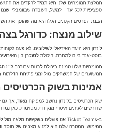
ספציפיות לכל יעד – למשל, העובדה שבוומבלי ישנם נתיבי הליכה ייעודיים מתחנ
הבנת הפרטים הקטנים הללו היא מה שהופך את השיר
שילוב מנצח: כדורגל בצה
לונדון היא היעד האידיאלי לשילובים. לא פעם לקוח
בוסט-אנד ביום למחרת. היכולת לסנכרן בין האירועי
המומחיות שלנו טמונה ביכולת לבנות עבורכם לו"ז הג
המשוערים של המשחקים מול זמני פתיחת הדלתות באו
אמינות בשוק הכרטיסים ה
שדורשים לעיתים איסוף מנקודות מסוימות. כאן נמד
ב-Ticket Teams אנו פועלים בשקיפות 
המימוש. המטרה שלנו היא למנוע מצבים של חוסר ודא